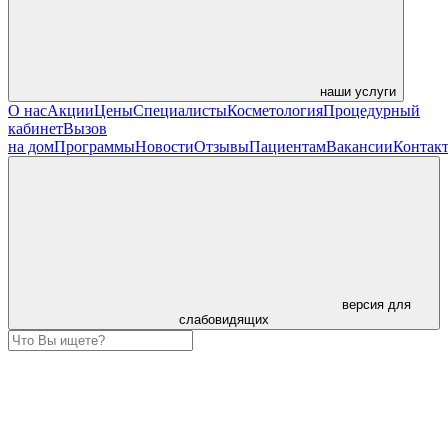
наши услуги
О нас
Акции
Цены
Специалисты
Косметология
Процедурный
кабинет
Вызов
на дом
Программы
Новости
Отзывы
Пациентам
Вакансии
Контак
версия для
слабовидящих