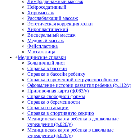
Лимфодренажный массаж
Нейроседативный
Хиромассаж
Расслабляющий массаж
Эстетическая коррекция холки
Хиропластический
Висцеральный массаж
Медовый массаж
Фейспластика
Массаж лица
+
Медицинские справки
Больничный лист
Справка в бассейн
Справка в бассейн ребёнку
Справка о временной нетрудоспособности
Оформление истории развития ребенка (ф.112/у)
Прививочная карта (ф.063/у)
Справка свободной формы
Справка о беременности
Справки о санации
Справка в спортивную секцию
Медицинская карта ребенка в дошкольные
учреждения (ф.026/у)
Медицинская карта ребенка в школьные
учреждения (ф.026/у)