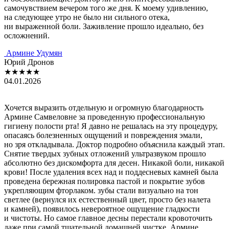
самочувствием вечером того же дня. К моему удивлению,
на следующее утро не было ни сильного отека,
ни выраженной боли. Заживление прошло идеально, без
осложнений.
Армине Удумян
Юрий Дронов
★★★★★
04.01.2026
Хочется выразить отдельную и огромную благодарность
Армине Самвеловне за проведенную профессиональную
гигиену полости рта! Я давно не решалась на эту процедуру,
опасаясь болезненных ощущений и повреждения эмали,
но зря откладывала. Доктор подробно объяснила каждый этап.
Снятие твердых зубных отложений ультразвуком прошло
абсолютно без дискомфорта для десен. Никакой боли, никакой
крови! После удаления всех над и поддесневых камней была
проведена бережная полировка пастой и покрытие зубов
укрепляющим фторлаком. зубы стали визуально на тон
светлее (вернулся их естественный цвет, просто без налета
и камней), появилось невероятное ощущение гладкости
и чистоты. Но самое главное десны перестали кровоточить
даже при самой тщательной домашней чистке. Армине