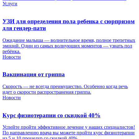
Услуги
УЗИ для определения пола ребенка с сюрпризом
для гендер-пати
Ожидание малыша — волнительное время, полное трепетных
эмоций. Один из самых волнующих моментов — узнать пол
ребёнка.
Новости
Вакцинация от гриппа
Скорость — не всегда преимущество. Особенно когда речь
идет о скорости распространения гриппа.
Новости
Курс физиотерапии со скидкой 40%
Успейте пройти эффективное лечение у наших специалистов!
По направлению врача вы можете пройти курс физиотерапии
из 5 и 10 процедур со скидкой 40%