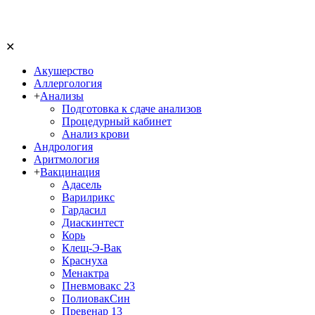
✕
Акушерство
Аллергология
+
Анализы
Подготовка к сдаче анализов
Процедурный кабинет
Анализ крови
Андрология
Аритмология
+
Вакцинация
Адасель
Варилрикс
Гардасил
Диаскинтест
Корь
Клещ-Э-Вак
Краснуха
Менактра
Пневмовакс 23
ПолиовакСин
Превенар 13