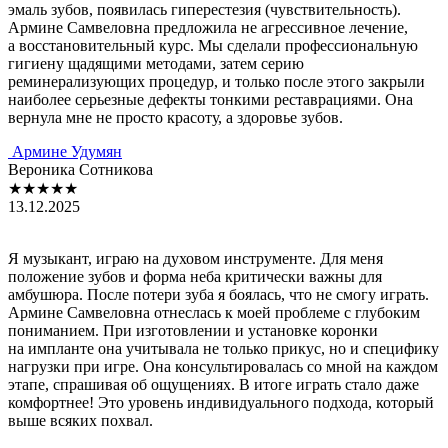
эмаль зубов, появилась гиперестезия (чувствительность).
Армине Самвеловна предложила не агрессивное лечение,
а восстановительный курс. Мы сделали профессиональную
гигиену щадящими методами, затем серию
реминерализующих процедур, и только после этого закрыли
наиболее серьезные дефекты тонкими реставрациями. Она
вернула мне не просто красоту, а здоровье зубов.
Армине Удумян
Вероника Сотникова
★★★★★
13.12.2025
Я музыкант, играю на духовом инструменте. Для меня
положение зубов и форма неба критически важны для
амбушюра. После потери зуба я боялась, что не смогу играть.
Армине Самвеловна отнеслась к моей проблеме с глубоким
пониманием. При изготовлении и установке коронки
на импланте она учитывала не только прикус, но и специфику
нагрузки при игре. Она консультировалась со мной на каждом
этапе, спрашивая об ощущениях. В итоге играть стало даже
комфортнее! Это уровень индивидуального подхода, который
выше всяких похвал.