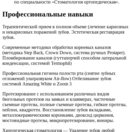
по специальности «Стоматология ортопедическая».
Профессиональные навыки
Терапевтический прием в полном объеме (лечение кариозных
и некариозных поражений зубов. Эстетическая реставрация
зубов.
Современные методики обработки корневых каналов
(методика Step Back, Crown Down, система ручных Protaper).
Пломбирование каналов (гуттаперчей способом латеральной
конденсации, системой Termophil)
Профессиональная гигиена полости рта (снятие зубных
отложений ультразвуком Air-flow) Отбеливание зубов
системой Amazing White и Zoom 3
Протезирование с использованием различных видов
бюгельных протезов на замках и кламмерах, частичные
съемные протезы, полные съемные протезы, гибкие протезы,
нейлон, квадротти. Восстановление зубов вкладками,
металлокерамическими коронками, диоксид циркония,
мостовидные протезы, микропротезирование, виниры.
Хирургическая стоматология — Удаление зубов любой