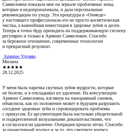
Самвеловна показала мне на зеркале проблемные зоны,
которые я недопропахивала, и дала персональные
рекомендации по уходу. Эта процедура в «Онмеде»
у настоящего профессионала-это не просто косметическая
чистка, а важнейшая инвестиция в здоровье зубов и десен.
Теперь я точно буду приходить на поддерживающую гигиену
регулярно и только к Армине Самвеловне. Спасибо
за бережное отношение, современные технологии
и прекрасный результат.
Армине Удумян
Милана
★★★★★
28.12.2025
У меня была парочка скучных зубов мудрости, которые
не болели, и я откладывал их удаление. На консультации
Армине Самвеловна, взглянув на панорамный снимок,
объяснила, как их положение может в будущем разрушить
соседние здоровые зубы и спровоцировать проблемы
с прикусом. Ее аргументация была настолько убедительной
и подкрепленной визуальными доказательствами, что
я согласился на удаление. Операция прошла легко. Спасибо
за проактивный подход и за то, что смотрите вперед,