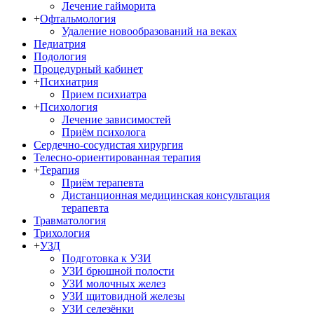
Лечение гайморита
+
Офтальмология
Удаление новообразований на веках
Педиатрия
Подология
Процедурный кабинет
+
Психиатрия
Прием психиатра
+
Психология
Лечение зависимостей
Приём психолога
Сердечно-сосудистая хирургия
Телесно-ориентированная терапия
+
Терапия
Приём терапевта
Дистанционная медицинская консультация
терапевта
Травматология
Трихология
+
УЗД
Подготовка к УЗИ
УЗИ брюшной полости
УЗИ молочных желез
УЗИ щитовидной железы
УЗИ селезёнки