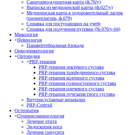
Санаторно-курортная карта (ф.76/у)
Выписка из медицинской карты (ф.027/у)
Медицинская карта в оздоровительный лагерь
(пионерлагерь, ф.079)
Справка для поступающих на учебу
Справка для получения путевки (№ 070/у-04)
Микология
+
Неврология
Паравертебральная блокада
Онкодерматология
+
Ортопедия
+
PRP-терапия
PRP-терапия локтевого сустава
PRP-терапия тазобедренного сустава
PRP-терапия коленного сустава
PRP-терапия голеностопного сустава
PRP-терапия плечевого сустава
PRP-терапия лучезапястного сустава
Внутрисуставные инъекции
PRP-Cortexil
Остеопатия
+
Оториноларингология
Лечение отита
Эндоскопия носа
Лечение синусита