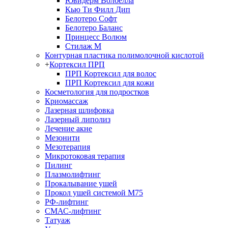
Ювидерм Волбелла
Кью Ти Филл Дип
Белотеро Cофт
Белотеро Баланс
Принцесс Волюм
Стилаж М
Контурная пластика полимолочной кислотой
+
Кортексил ПРП
ПРП Кортексил для волос
ПРП Кортексил для кожи
Косметология для подростков
Криомассаж
Лазерная шлифовка
Лазерный липолиз
Лечение акне
Мезонити
Мезотерапия
Микротоковая терапия
Пилинг
Плазмолифтинг
Прокалывание ушей
Прокол ушей системой М75
РФ-лифтинг
СМАС-лифтинг
Татуаж