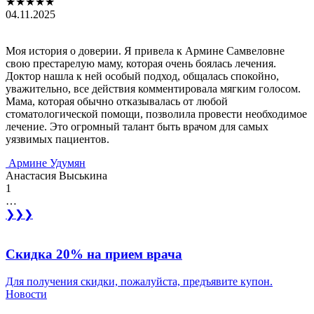
★★★★★
04.11.2025
Моя история о доверии. Я привела к Армине Самвеловне
свою престарелую маму, которая очень боялась лечения.
Доктор нашла к ней особый подход, общалась спокойно,
уважительно, все действия комментировала мягким голосом.
Мама, которая обычно отказывалась от любой
стоматологической помощи, позволила провести необходимое
лечение. Это огромный талант быть врачом для самых
уязвимых пациентов.
Армине Удумян
Анастасия Выськина
1
…
❯
❯❯
Скидка 20% на прием врача
Для получения скидки, пожалуйста, предъявите купон.
Новости