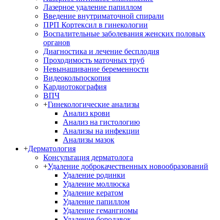
Лазерное удаление папиллом
Введение внутриматочной спирали
ПРП Кортексил в гинекологии
Воспалительные заболевания женских половых
органов
Диагностика и лечение бесплодия
Проходимость маточных труб
Невынашивание беременности
Видеокольпоскопия
Кардиотокография
ВПЧ
+
Гинекологические анализы
Анализ крови
Анализ на гистологию
Анализы на инфекции
Анализы мазок
+
Дерматология
Консультация дерматолога
+
Удаление доброкачественных новообразований
Удаление родинки
Удаление моллюска
Удаление кератом
Удаление папиллом
Удаление гемангиомы
Удаление бородавок