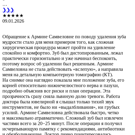
…
❯
❯❯
★★★★★
09.01.2026
Обращение к Армине Самвеловне по поводу удаления зуба
мудрости стало для меня примером того, как сложная
хирургическая процедура может пройти на удивление
спокойно и комфортно. Зуб был дистопированным, лежал
практически горизонтально и уже начинал беспокоить,
поэтому вопрос об удалении был решенным. Армине
Самвеловна не стала действовать «вслепую», а направила
меня на детальную компьютерную томографию (КТ).
На снимке она наглядно показала мне положение зуба, его
корней относительно нижнечелюстного нерва и пазухи,
подробно объяснив все риски и план операции. Эта
прозрачность сразу сняла львиную долю тревоги. Работа
доктора была ювелирной я слышал только тихий звук
инструментов, не было ни «выдалбливания», ни грубых
усилий. Армине Самвеловна действовала быстро, четко
и максимально атравматично. Сложный зуб был извлечен
частями всего за 20−25 минут. После операции я получил
исчерпывающую памятку с рекомендациями, антибиотики
и обезболивающие. Доктор лично поинтересовалась