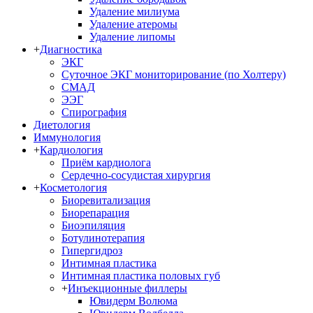
Удаление милиума
Удаление атеромы
Удаление липомы
+
Диагностика
ЭКГ
Суточное ЭКГ мониторирование (по Холтеру)
СМАД
ЭЭГ
Спирография
Диетология
Иммунология
+
Кардиология
Приём кардиолога
Сердечно-сосудистая хирургия
+
Косметология
Биоревитализация
Биорепарация
Биоэпиляция
Ботулинотерапия
Гипергидроз
Интимная пластика
Интимная пластика половых губ
+
Инъекционные филлеры
Ювидерм Волюма