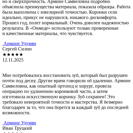
но и сверхпрочность. Армине Самвеловна подробно
объяснила преимущества материала, показала образцы. Работа
была выполнена с ювелирной точностью. Коронки сели
идеально, прикус не нарушился, никакого дискомфорта.
Прошел год, полет нормальный. Очень доволен надежностью
результата. В «Онмеде» используют только проверенные
и качественные материалы, что чувствуется.
Армине Удумян
Сергей Силин
★★★★★
12.11.2025
Мне потребовалось восстановить зуб, который был разрушен
почти под десну. Другие врачи говорили об удалении. Армине
Самвеловна, как опытный ортопед и хирург, провела
операцию по удлинению коронковой части, а затем
изготовила искусственную коронку. Зуб сохранен! Это
требовало невероятной точности и мастерства. Я безмерно
благодарен за то, что она борется за каждый зуб до последней
возможности.
Армине Удумян
Иван Труцкий