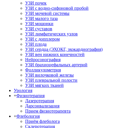
УЗИ почек
УЗИ с водно-сифоновой пробой
УЗИ мочевой системы
УЗИ малого таза
УЗИ мошонки
УЗИ суставов
УЗИ лимфатических узлов
УЗИ с допплером
УЗИ плода
УЗИ сердца (ЭХОКГ, эхокардиография)
УЗИ вен нижних конечностей
Нейросонография
УЗИ брахиоцефальных артерий
Фолликулометрия
УЗИ вилочковой железы
УЗИ плевральной полости
УЗИ мягких тканей
Урология
+
Физиотерапия
Лазеротерапия
Дарсонвализация
Прием физиотерапевта
+
Флебология
Приём флеболога
Склеротерапия