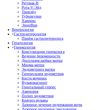
Регевак-В
Рота-V-Эйд
Тривэйд
Туберкулин
Хаврикс
ЭнцеВир
Венерология
+
Гастроэнтерология
Приём гастроэнтеролога
Гепатология
+
Гинекология
Консультация гинеколога
Ведение беременности
Дисплазия шейки матки
Миома матки
Эндометриоз матки
Гиперплазия эндометрия
Киста яичника
Вульвовагинит
Генитальный герпес
Аменорея
Полип эндометрия
Крауроз вульвы
Лазерное лечение недержания мочи
Лазерное интимное омоложение