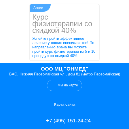
Акции
Курс
физиотерапии со
скидкой 40%
Успейте пройти эффективное
лечение у наших специалистов! По
направлению врача вы можете
пройти курс физиотерапии из 5 и 10
процедур со скидкой 40%
ООО МЦ "ОНМЕД"
ВАО, Нижняя Первомайская ул., дом 81 (метро Первомайская)
Мы на карте
Карта сайта
+7 (495) 151-24-24