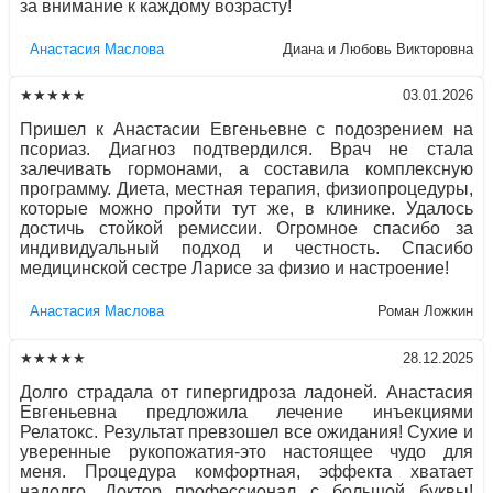
за внимание к каждому возрасту!
Aнaстaсия Маслова
Диана и Любовь Викторовна
★★★★★
03.01.2026
Пришел к Анастасии Евгеньевне с подозрением на
псориаз. Диагноз подтвердился. Врач не стала
залечивать гормонами, а составила комплексную
программу. Диета, местная терапия, физиопроцедуры,
которые можно пройти тут же, в клинике. Удалось
достичь стойкой ремиссии. Огромное спасибо за
индивидуальный подход и честность. Спасибо
медицинской сестре Ларисе за физио и настроение!
Aнaстaсия Маслова
Роман Ложкин
★★★★★
28.12.2025
Долго страдала от гипергидроза ладоней. Анастасия
Евгеньевна предложила лечение инъекциями
Релатокс. Результат превзошел все ожидания! Сухие и
уверенные рукопожатия-это настоящее чудо для
меня. Процедура комфортная, эффекта хватает
надолго. Доктор профессионал с большой буквы!