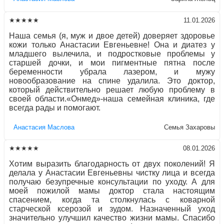
★★★★★
11.01.2026
Наша семья (я, муж и двое детей) доверяет здоровье
кожи только Анастасии Евгеньевне! Она и диатез у
младшего вылечила, и подростковые проблемы у
старшей дочки, и мои пигментные пятна после
беременности убрала лазером, и мужу
новообразование на спине удалила. Это доктор,
который действительно решает любую проблему в
своей области.«Онмед»-наша семейная клиника, где
всегда рады и помогают.
Aнaстaсия Маслова
Семья Захаровы
★★★★★
08.01.2026
Хотим выразить благодарность от двух поколений! Я
делала у Анастасии Евгеньевны чистку лица и всегда
получаю безупречные консультации по уходу. А для
моей пожилой мамы доктор стала настоящим
спасением, когда та столкнулась с коварной
старческой ксерозой и зудом. Назначенный уход
значительно улучшил качество жизни мамы. Спасибо