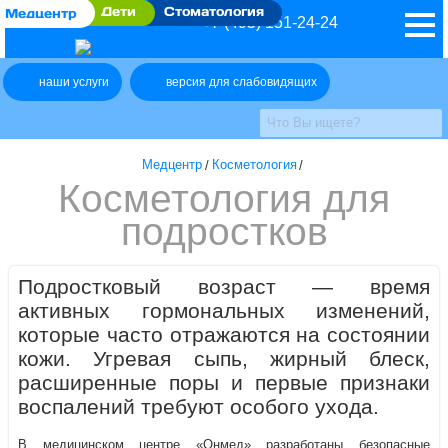
Дети
Стоматология
Медцентр
+7 (495) 151-24-24
наши услуги
версия для слабовидящих
Медцентр
/
Косметология
/
Косметология для
подростков
Подростковый возраст — время
активных гормональных изменений,
которые часто отражаются на состоянии
кожи. Угревая сыпь, жирный блеск,
расширенные поры и первые признаки
воспалений требуют особого ухода.
В медицинском центре «Онмед» разработаны безопасные