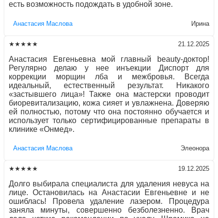
есть возможность подождать в удобной зоне.
Aнaстaсия Маслова
Ирина
★★★★★
21.12.2025
Анастасия Евгеньевна мой главный beauty-доктор!
Регулярно делаю у нее инъекции Диспорт для
коррекции морщин лба и межбровья. Всегда
идеальный, естественный результат. Никакого
«застывшего лица»! Также она мастерски проводит
биоревитализацию, кожа сияет и увлажнена. Доверяю
ей полностью, потому что она постоянно обучается и
использует только сертифицированные препараты в
клинике «Онмед».
Aнaстaсия Маслова
Элеонора
★★★★★
19.12.2025
Долго выбирала специалиста для удаления невуса на
лице. Остановилась на Анастасии Евгеньевне и не
ошиблась! Провела удаление лазером. Процедура
заняла минуты, совершенно безболезненно. Врач