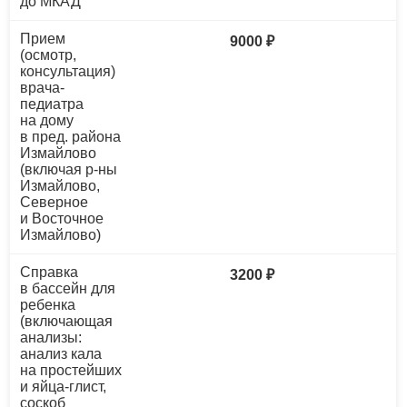
до МКАД
Прием
9000 ₽
(осмотр,
консультация)
врача-
педиатра
на дому
в пред. района
Измайлово
(включая р-ны
Измайлово,
Северное
и Восточное
Измайлово)
Справка
3200 ₽
в бассейн для
ребенка
(включающая
анализы:
анализ кала
на простейших
и яйца-глист,
соскоб