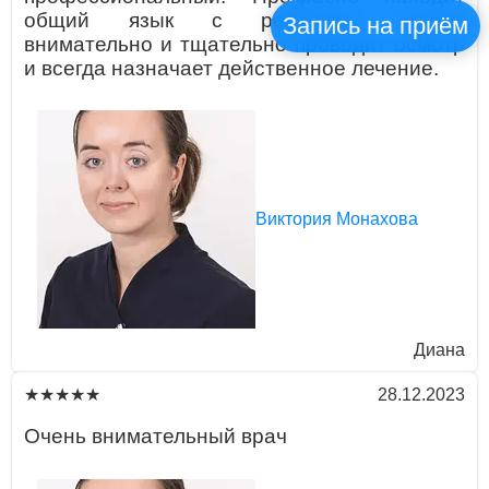
общий язык с ребенком, всегда
Запись на приём
внимательно и тщательно проводит осмотр
и всегда назначает действенное лечение.
Виктория Монахова
Диана
28.12.2023
★★★★★
Очень внимaтельный врaч