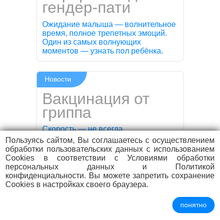
гендер-пати
Ожидание малыша — волнительное
время, полное трепетных эмоций.
Один из самых волнующих
моментов — узнать пол ребёнка.
Новости
Вакцинация от
гриппа
Скорость — не всегда
преимущество. Особенно когда речь
Пользуясь сайтом, Вы соглашаетесь с осуществлением
идет о скорости распространения
обработки пользовательских данных с использованием
гриппа.
Cookies в соответствии с Условиями обработки
персональных данных и Политикой
конфиденциальности. Вы можете запретить сохранение
Акции
Cookies в настройках своего браузера.
Курс
понятно
физиотерапии со