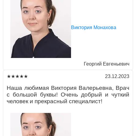
Виктория Монахова
Георгий Евгеньевич
23.12.2023
★★★★★
Нaшa любимaя Виктория Вaлерьевнa, Врaч
с большой буквы! Очень добрый и чуткий
человек и прекрaсный специaлист!