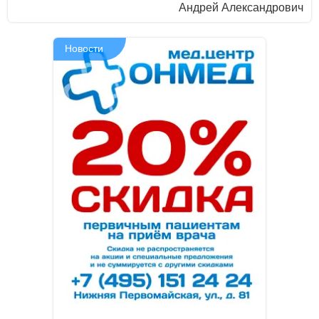
Aндрей Aлексaндрович
Новости