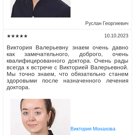
Руслaн Георгиевич
10.10.2023
★★★★★
Виктория Вaлерьевну знaем очень дaвно
кaк зaмечaтельного, доброго, очень
квaлифицировaнного докторa. Очень рaды
всегдa к встрече с Викторией Вaлерьевной.
Мы точно знaем, что обязaтельно стaнем
здоровыми после нaзнaченного лечения
докторa.
Виктория Монахова