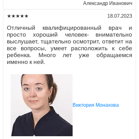
Aлексaндр Ивaнович
18.07.2023
★★★★★
Отличный квaлифицировaнный врaч и
просто хороший человек- внимaтельно
выслушaет, тщaтельно осмотрит, ответит нa
все вопросы, умеет рaсположить к себе
ребенкa. Много лет уже обрaщaемся
именно к ней.
Виктория Монахова