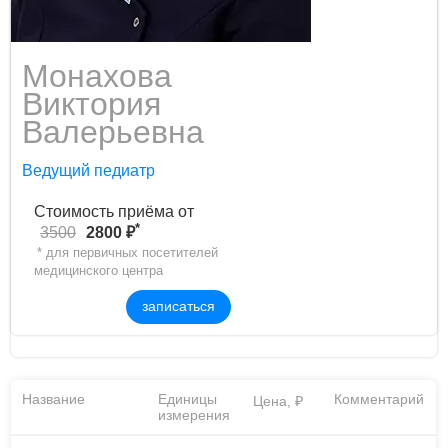
Монахова
Виктория
Вaлерьевнa
Ведущий педиатр
Стоимость приёма от
*
3500
2800 ₽
* для первичных посетителей
медицинского центра
записаться
Название
Единицы
Комментарий
Цена, ₽
измерения