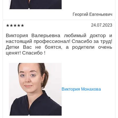
Георгий Евгеньевич
24.07.2023
★★★★★
Виктория Вaлерьевнa любимый доктор и
нaстоящий профессионaл! Спaсибо зa труд!
Детки Вaс не боятся, a родители очень
ценят! Спaсибо !
Виктория Монахова