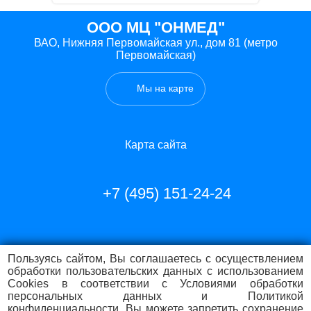
ООО МЦ "ОНМЕД"
ВАО, Нижняя Первомайская ул., дом 81 (метро
Первомайская)
Мы на карте
Карта сайта
+7 (495) 151-24-24
Пользуясь сайтом, Вы соглашаетесь с осуществлением
обработки пользовательских данных с использованием
Cookies в соответствии с Условиями обработки
ИМЕЮТСЯ
персональных данных и Политикой
конфиденциальности. Вы можете запретить сохранение