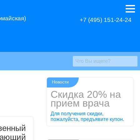
омайская)
+7 (495) 151-24-24
Новости
Скидка 20% на
прием врача
Для получения скидки,
пожалуйста, предъявите купон.
твенный
ающий