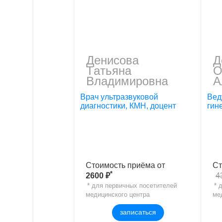
Денисова
Д
Тaтьянa
О
Влaдимировнa
А
Врач ультразвуковой
Вед
диагностики, КМН, доцент
гин
Стоимость приёма от
Ст
*
2600 ₽
4
* для первичных посетителей
* 
медицинского центра
ме
записаться