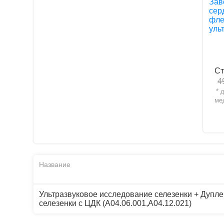
Зав
сер
фле
уль
Ст
4
* 
ме
Название
Ультразвуковое исследование селезенки + Дупле
селезенки с ЦДК (A04.06.001,A04.12.021)