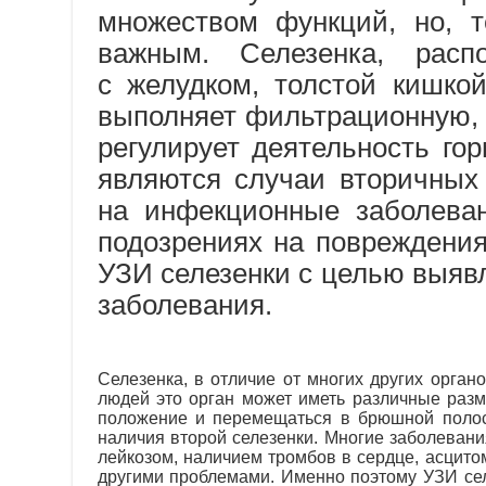
множеством функций, но, 
важным. Селезенка, рас
с желудком, толстой кишко
выполняет фильтрационную, 
регулирует деятельность го
являются случаи вторичных
на инфекционные заболева
подозрениях на повреждения
УЗИ селезенки с целью выяв
заболевания.
Селезенка, в отличие от многих других орга
людей это орган может иметь различные раз
положение и перемещаться в брюшной полост
наличия второй селезенки. Многие заболевания
лейкозом, наличием тромбов в сердце, асцито
другими проблемами. Именно поэтому УЗИ се