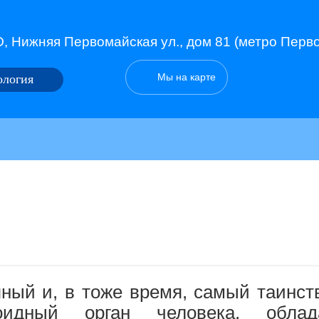
, Нижняя Первомайская ул., дом 81 (метро Перв
Мы на карте
ология
ный и, в тоже время, самый таинс
идный орган человека, облад