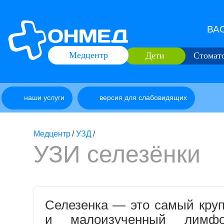
ВАО
Медцентр
Дети
Стомат
наши услуги
версия для слабовидящих
Медцентр
/
УЗД
/
УЗИ селезёнки
Селезенка — это самый круп
и малоизученный лимфо