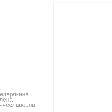
едерякина
лена
ячеславовна