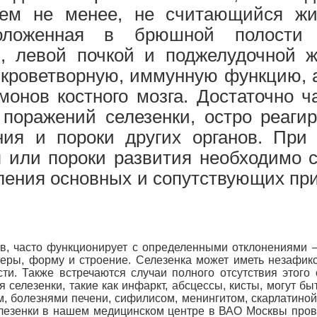
тем не менее, не считающийся жи
положенная в брюшной полости
й, левой почкой и поджелудочной ж
кроветворную, иммунную функцию, 
рмонов костного мозга. Достаточно 
 поражений селезенки, остро реаги
ния и пороки других органов. При
 или пороки развития необходимо 
ления основных и сопутствующих пр
нов, часто функционирует с определенными отклонениями 
меры, форму и строение. Селезенка может иметь незафик
и. Также встречаются случаи полного отсутствия этого 
 селезенки, такие как инфаркт, абсцессы, кисты, могут б
м, болезнями печени, сифилисом, менингитом, скарлатино
лезенки в нашем медицинском центре в ВАО Москвы пров