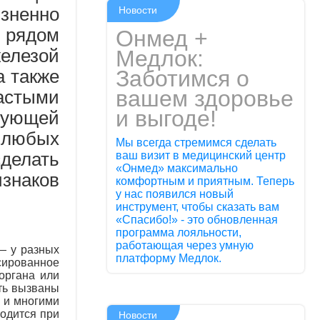
Новости
зненно
 рядом
Онмед +
Медлок:
елезой
Заботимся о
а также
вашем здоровье
частыми
и выгоде!
рующей
 любых
Мы всегда стремимся сделать
ваш визит в медицинский центр
сделать
«Онмед» максимально
изнаков
комфортным и приятным. Теперь
у нас появился новый
инструмент, чтобы сказать вам
«Спасибо!» - это обновленная
программа лояльности,
работающая через умную
— у разных
платформу Медлок.
сированное
органа или
ыть вызваны
й и многими
одится при
Новости