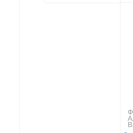
Ф
А
В