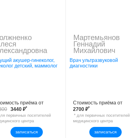
олжненко
Мартемьянов
леся
Геннадий
лександровна
Михайлович
ущий акушер-гинеколог,
Врач ультразвуковой
еколог детский, маммолог
диагностики
оимость приёма от
Стоимость приёма от
*
*
300
3440 ₽
2700 ₽
для первичных посетителей
* для первичных посетителей
дицинского центра
медицинского центра
записаться
записаться