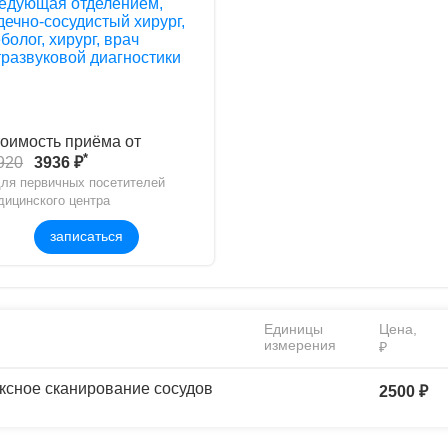
едующая отделением,
дечно-сосудистый хирург,
болог, хирург, врач
тразвуковой диагностики
оимость приёма от
*
920
3936 ₽
для первичных посетителей
дицинского центра
записаться
Единицы
Цена,
измерения
₽
ксное сканирование сосудов
2500 ₽