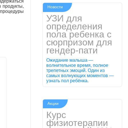
здержаться
я продукты,
Новости
о процедуры
УЗИ для
определения
пола ребенка с
сюрпризом для
гендер-пати
Ожидание малыша —
волнительное время, полное
трепетных эмоций. Один из
самых волнующих моментов —
узнать пол ребёнка.
Акции
Курс
физиотерапии