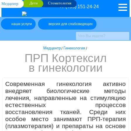
Дети
Стоматология
Медцентр
+7 (495) 151-24-24
наши услуги
версия для слабовидящих
Медцентр
/
Гинекология
/
ПРП Кортексил
в гинекологии
Современная гинекология активно
внедряет биологические методы
лечения, направленные на стимуляцию
естественных процессов
восстановления тканей. Среди них
особое место занимают ПРП-терапия
(плазмотерапия) и препараты на основе