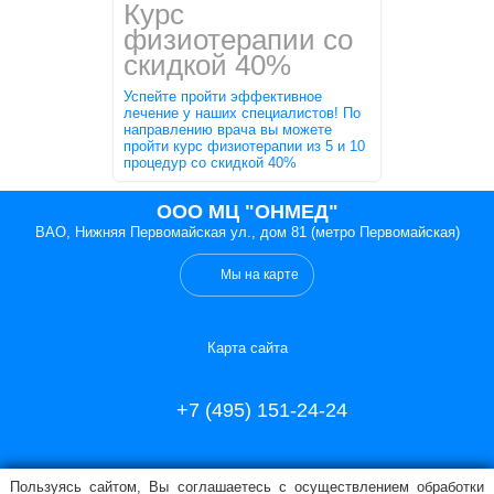
Курс
физиотерапии со
скидкой 40%
Успейте пройти эффективное
лечение у наших специалистов! По
направлению врача вы можете
пройти курс физиотерапии из 5 и 10
процедур со скидкой 40%
ООО МЦ "ОНМЕД"
ВАО, Нижняя Первомайская ул., дом 81 (метро Первомайская)
Мы на карте
Карта сайта
+7 (495) 151-24-24
Пользуясь сайтом, Вы соглашаетесь с осуществлением обработки