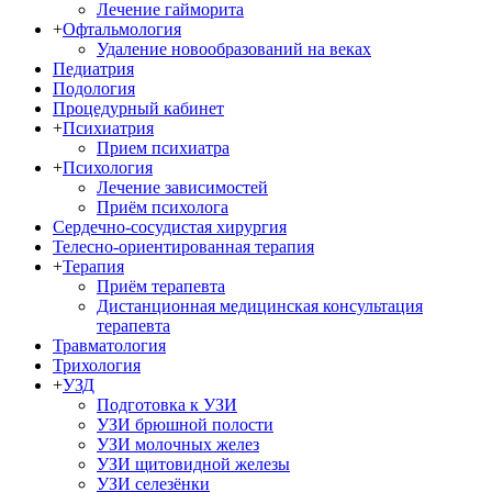
Лечение гайморита
+
Офтальмология
Удаление новообразований на веках
Педиатрия
Подология
Процедурный кабинет
+
Психиатрия
Прием психиатра
+
Психология
Лечение зависимостей
Приём психолога
Сердечно-сосудистая хирургия
Телесно-ориентированная терапия
+
Терапия
Приём терапевта
Дистанционная медицинская консультация
терапевта
Травматология
Трихология
+
УЗД
Подготовка к УЗИ
УЗИ брюшной полости
УЗИ молочных желез
УЗИ щитовидной железы
УЗИ селезёнки