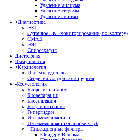
Удаление милиума
Удаление атеромы
Удаление липомы
+
Диагностика
ЭКГ
Суточное ЭКГ мониторирование (по Холтеру)
СМАД
ЭЭГ
Спирография
Диетология
Иммунология
+
Кардиология
Приём кардиолога
Сердечно-сосудистая хирургия
-
Косметология
Биоревитализация
Биорепарация
Биоэпиляция
Ботулинотерапия
Гипергидроз
Интимная пластика
Интимная пластика половых губ
+
Инъекционные филлеры
Ювидерм Волюма