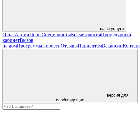
наши услуги
О нас
Акции
Цены
Специалисты
Косметология
Процедурный
кабинет
Вызов
на дом
Программы
Новости
Отзывы
Пациентам
Вакансии
Контак
версия для
слабовидящих