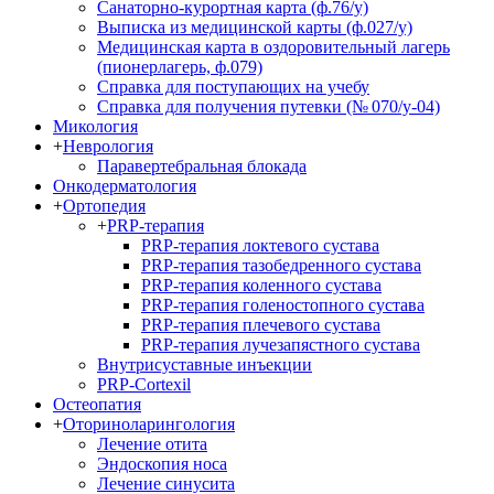
Санаторно-курортная карта (ф.76/у)
Выписка из медицинской карты (ф.027/у)
Медицинская карта в оздоровительный лагерь
(пионерлагерь, ф.079)
Справка для поступающих на учебу
Справка для получения путевки (№ 070/у-04)
Микология
+
Неврология
Паравертебральная блокада
Онкодерматология
+
Ортопедия
+
PRP-терапия
PRP-терапия локтевого сустава
PRP-терапия тазобедренного сустава
PRP-терапия коленного сустава
PRP-терапия голеностопного сустава
PRP-терапия плечевого сустава
PRP-терапия лучезапястного сустава
Внутрисуставные инъекции
PRP-Cortexil
Остеопатия
+
Оториноларингология
Лечение отита
Эндоскопия носа
Лечение синусита