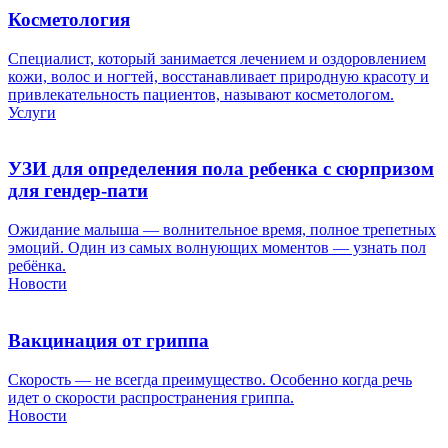
Косметология
Специалист, который занимается лечением и оздоровлением
кожи, волос и ногтей, восстанавливает природную красоту и
привлекательность пациентов, называют косметологом.
Услуги
УЗИ для определения пола ребенка с сюрпризом
для гендер-пати
Ожидание малыша — волнительное время, полное трепетных
эмоций. Один из самых волнующих моментов — узнать пол
ребёнка.
Новости
Вакцинация от гриппа
Скорость — не всегда преимущество. Особенно когда речь
идет о скорости распространения гриппа.
Новости