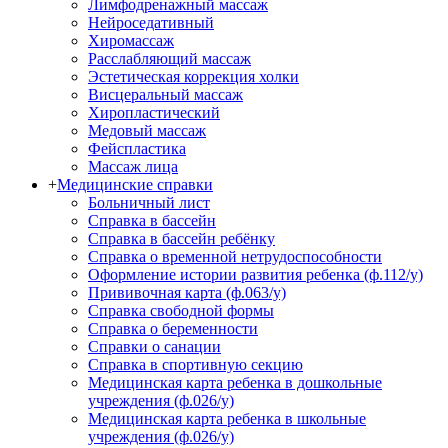
Лимфодренажный массаж
Нейроседативный
Хиромассаж
Расслабляющий массаж
Эстетическая коррекция холки
Висцеральный массаж
Хиропластический
Медовый массаж
Фейспластика
Массаж лица
+
Медицинские справки
Больничный лист
Справка в бассейн
Справка в бассейн ребёнку
Справка о временной нетрудоспособности
Оформление истории развития ребенка (ф.112/у)
Прививочная карта (ф.063/у)
Справка свободной формы
Справка о беременности
Справки о санации
Справка в спортивную секцию
Медицинская карта ребенка в дошкольные
учреждения (ф.026/у)
Медицинская карта ребенка в школьные
учреждения (ф.026/у)