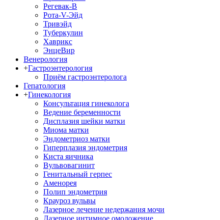
Регевак-В
Рота-V-Эйд
Тривэйд
Туберкулин
Хаврикс
ЭнцеВир
Венерология
+
Гастроэнтерология
Приём гастроэнтеролога
Гепатология
+
Гинекология
Консультация гинеколога
Ведение беременности
Дисплазия шейки матки
Миома матки
Эндометриоз матки
Гиперплазия эндометрия
Киста яичника
Вульвовагинит
Генитальный герпес
Аменорея
Полип эндометрия
Крауроз вульвы
Лазерное лечение недержания мочи
Лазерное интимное омоложение