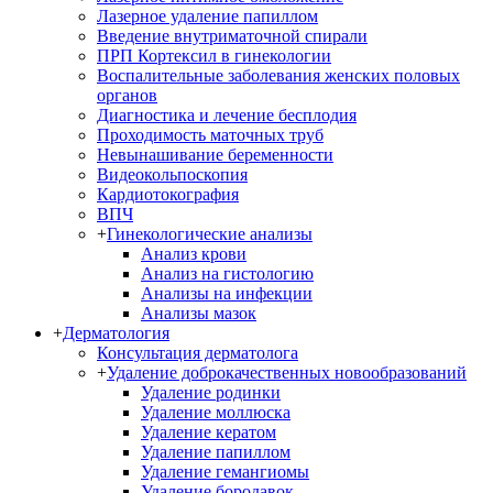
Лазерное удаление папиллом
Введение внутриматочной спирали
ПРП Кортексил в гинекологии
Воспалительные заболевания женских половых
органов
Диагностика и лечение бесплодия
Проходимость маточных труб
Невынашивание беременности
Видеокольпоскопия
Кардиотокография
ВПЧ
+
Гинекологические анализы
Анализ крови
Анализ на гистологию
Анализы на инфекции
Анализы мазок
+
Дерматология
Консультация дерматолога
+
Удаление доброкачественных новообразований
Удаление родинки
Удаление моллюска
Удаление кератом
Удаление папиллом
Удаление гемангиомы
Удаление бородавок