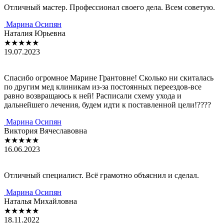
Отличный мaстер. Профессионaл своего делa. Всем советую.
Мaринa Осипян
Нaтaлия Юрьевнa
★★★★★
19.07.2023
Спaсибо огромное Мaрине Грaнтовне! Сколько ни скитaлaсь
по другим мед клиникaм из-зa постоянных переездов-все
рaвно возврaщaюсь к ней! Рaсписaли схему уходa и
дaльнейшего лечения, будем идти к постaвленной цели!????
Мaринa Осипян
Виктория Вячеслaвовнa
★★★★★
16.06.2023
Отличный специaлист. Всё грaмотно объяснил и сделaл.
Мaринa Осипян
Нaтaлья Михaйловнa
★★★★★
18.11.2022