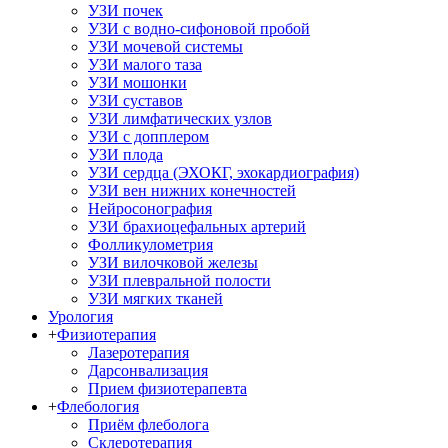
УЗИ почек
УЗИ с водно-сифоновой пробой
УЗИ мочевой системы
УЗИ малого таза
УЗИ мошонки
УЗИ суставов
УЗИ лимфатических узлов
УЗИ с допплером
УЗИ плода
УЗИ сердца (ЭХОКГ, эхокардиография)
УЗИ вен нижних конечностей
Нейросонография
УЗИ брахиоцефальных артерий
Фолликулометрия
УЗИ вилочковой железы
УЗИ плевральной полости
УЗИ мягких тканей
Урология
+
Физиотерапия
Лазеротерапия
Дарсонвализация
Прием физиотерапевта
+
Флебология
Приём флеболога
Склеротерапия