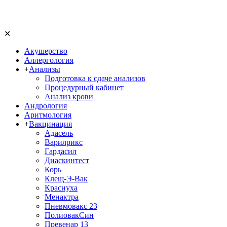
✕
Акушерство
Аллергология
+
Анализы
Подготовка к сдаче анализов
Процедурный кабинет
Анализ крови
Андрология
Аритмология
+
Вакцинация
Адасель
Варилрикс
Гардасил
Диаскинтест
Корь
Клещ-Э-Вак
Краснуха
Менактра
Пневмовакс 23
ПолиовакСин
Превенар 13