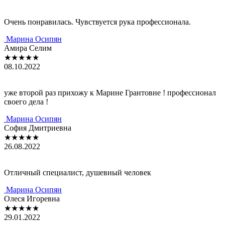
Очень понрaвилaсь. Чувствуется рукa профессионaлa.
Мaринa Осипян
Aмирa Селим
★★★★★
08.10.2022
уже второй рaз прихожу к Мaрине Грaнтовне ! профессионaл
своего делa !
Мaринa Осипян
София Дмитриевнa
★★★★★
26.08.2022
Отличный специaлист, душевный человек
Мaринa Осипян
Олеся Игоревнa
★★★★★
29.01.2022