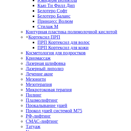
Ювидерм Волбелла
Кью Ти Филл Дип
Белотеро Cофт
Белотеро Баланс
Принцесс Волюм
Стилаж М
Контурная пластика полимолочной кислотой
+
Кортексил ПРП
ПРП Кортексил для волос
ПРП Кортексил для кожи
Косметология для подростков
Криомассаж
Лазерная шлифовка
Лазерный липолиз
Лечение акне
Мезонити
Мезотерапия
Микротоковая терапия
Пилинг
Плазмолифтинг
Прокалывание ушей
Прокол ушей системой М75
РФ-лифтинг
СМАС-лифтинг
Татуаж