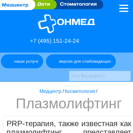
Дети
Стоматология
Медцентр
+7 (495) 151-24-24
наши услуги
версия для слабовидящих
Медцентр
/
Косметология
/
Плазмолифтинг
PRP-терапия, также известная как
плазмолифтинг, представляет