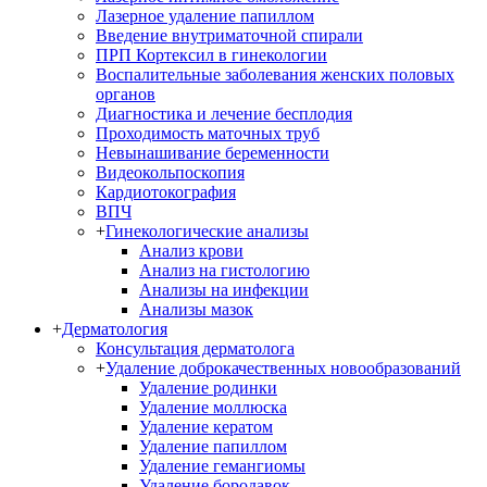
Лазерное удаление папиллом
Введение внутриматочной спирали
ПРП Кортексил в гинекологии
Воспалительные заболевания женских половых
органов
Диагностика и лечение бесплодия
Проходимость маточных труб
Невынашивание беременности
Видеокольпоскопия
Кардиотокография
ВПЧ
+
Гинекологические анализы
Анализ крови
Анализ на гистологию
Анализы на инфекции
Анализы мазок
+
Дерматология
Консультация дерматолога
+
Удаление доброкачественных новообразований
Удаление родинки
Удаление моллюска
Удаление кератом
Удаление папиллом
Удаление гемангиомы
Удаление бородавок