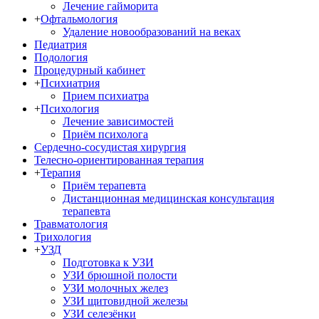
Лечение гайморита
+
Офтальмология
Удаление новообразований на веках
Педиатрия
Подология
Процедурный кабинет
+
Психиатрия
Прием психиатра
+
Психология
Лечение зависимостей
Приём психолога
Сердечно-сосудистая хирургия
Телесно-ориентированная терапия
+
Терапия
Приём терапевта
Дистанционная медицинская консультация
терапевта
Травматология
Трихология
+
УЗД
Подготовка к УЗИ
УЗИ брюшной полости
УЗИ молочных желез
УЗИ щитовидной железы
УЗИ селезёнки