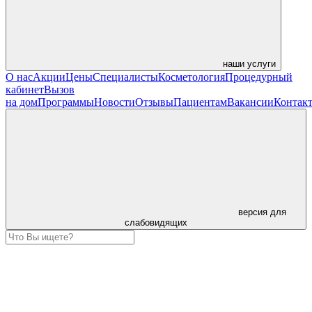
наши услуги
О нас
Акции
Цены
Специалисты
Косметология
Процедурный
кабинет
Вызов
на дом
Программы
Новости
Отзывы
Пациентам
Вакансии
Контак
версия для
слабовидящих