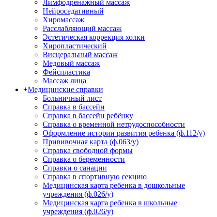
Лимфодренажный массаж
Нейроседативный
Хиромассаж
Расслабляющий массаж
Эстетическая коррекция холки
Хиропластический
Висцеральный массаж
Медовый массаж
Фейспластика
Массаж лица
+
Медицинские справки
Больничный лист
Справка в бассейн
Справка в бассейн ребёнку
Справка о временной нетрудоспособности
Оформление истории развития ребенка (ф.112/у)
Прививочная карта (ф.063/у)
Справка свободной формы
Справка о беременности
Справки о санации
Справка в спортивную секцию
Медицинская карта ребенка в дошкольные
учреждения (ф.026/у)
Медицинская карта ребенка в школьные
учреждения (ф.026/у)