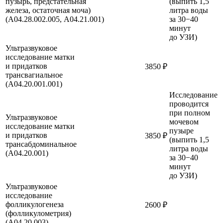
пузырь, предстательная
(выпить 1,5
железа, остаточная моча)
литра воды
(А04.28.002.005, A04.21.001)
за 30−40
минут
до УЗИ)
Ультразвуковое
исследование матки
и придатков
3850 ₽
трансвагиальное
(A04.20.001.001)
Исследование
проводится
при полном
Ультразвуковое
мочевом
исследование матки
пузыре
и придатков
3850 ₽
(выпить 1,5
трансабдоминальное
литра воды
(A04.20.001)
за 30−40
минут
до УЗИ)
Ультразвуковое
исследование
фолликулогенеза
2600 ₽
(фолликулометрия)
(A04.20.003)