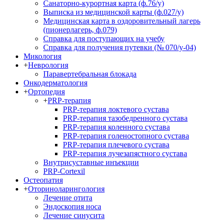
Санаторно-курортная карта (ф.76/у)
Выписка из медицинской карты (ф.027/у)
Медицинская карта в оздоровительный лагерь
(пионерлагерь, ф.079)
Справка для поступающих на учебу
Справка для получения путевки (№ 070/у-04)
Микология
+
Неврология
Паравертебральная блокада
Онкодерматология
+
Ортопедия
+
PRP-терапия
PRP-терапия локтевого сустава
PRP-терапия тазобедренного сустава
PRP-терапия коленного сустава
PRP-терапия голеностопного сустава
PRP-терапия плечевого сустава
PRP-терапия лучезапястного сустава
Внутрисуставные инъекции
PRP-Cortexil
Остеопатия
+
Оториноларингология
Лечение отита
Эндоскопия носа
Лечение синусита