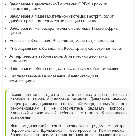
Заболевания дыхательной системы: ОРВИ, бронхит,
пневмония, астма.
Заболевания пищеварительной системы: Гастрит, колит,
дисбактериоз, аллергические реакции на пищу.
Заболевания мочевыделительной системы: Пиелонефрит,
цистит.
Нервные заболевания: Энцефалит, менингит, эпилепсия.
Инфекционные заболевания: Корь, краснуха, ветряная оспа.
Аллергические заболевания: Атопический дерматит,
поллиноз.
Заболевания обмена веществ: Сахарный диабет, ожирение.
Наследственные заболевания: Фенилкетонурия,
муковисцидоз.
Важно помнить: Педиатр — это не просто врач, это ваш
партнер в заботе о здоровье ребенка. Доверяйте мнению
педиатра медицинского центра «Онмед», следуйте его
рекомендациям и не стесняйтесь задавать вопросы.
Здоровый и счастливый ребенок — это залог благополучия
всей семьи.
Наш медицинский центр расположен рядом с метро:
Первомайская, Щелковская, Новогиреево и Измайловская.
Записаться на прием педиатра можно у администратора