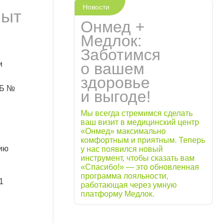
Новости
пыт
Онмед +
Медлок:
Заботимся
о вашем
и
здоровье
ГКБ №
и выгоде!
и
Мы всегда стремимся сделать
ваш визит в медицинский центр
и
«Онмед» максимально
комфортным и приятным. Теперь
нию
у нас появился новый
инструмент, чтобы сказать вам
«Спасибо!» — это обновленная
программа лояльности,
1
работающая через умную
платформу Медлок.