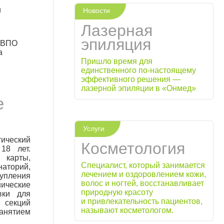
и
Новости
Лазерная
эпиляция
У ВПО
а
Пришло время для
единственного по-настоящему
эффективного решения —
лазерной эпиляции в «Онмед»
е
Услуги
ический
Косметология
18 лет.
карты,
Специалист, который занимается
аторий,
лечением и оздоровлением кожи,
пления
волос и ногтей, восстанавливает
ические
природную красоту
вки для
и привлекательность пациентов,
 секций
называют косметологом.
анятием