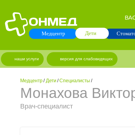
ВАО
Дети
Медцентр
Стомат
наши услуги
версия для слабовидящих
Медцентр
/
Дети
/
Специалисты
/
Монахова Викто
Врач-специалист