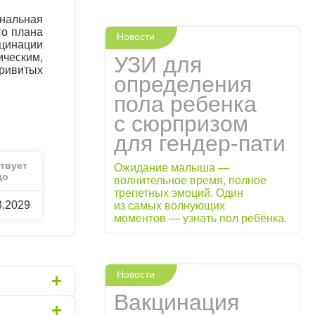
альная
го плана
Новости
цинации
ческим,
УЗИ для
ривитых
определения
пола ребенка
с сюрпризом
для гендер-пати
твует
Ожидание малыша —
до
волнительное время, полное
трепетных эмоций. Один
3.2029
из самых волнующих
моментов — узнать пол ребёнка.
Новости
+
Вакцинация
+