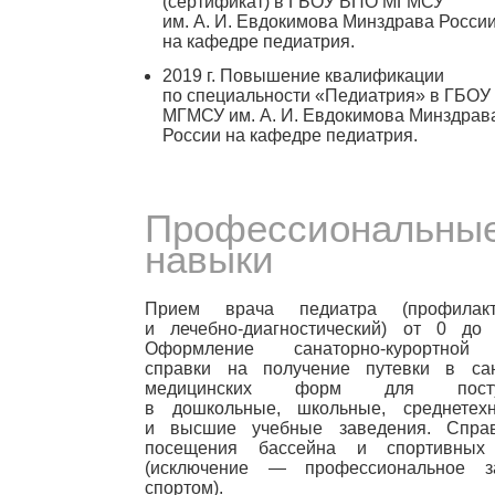
(сертификат) в ГБОУ ВПО МГМСУ
им.
А. И. Евдокимова
Минздрава Росси
на кафедре педиатрия.
2019 г. Повышение квалификации
по специальности «Педиатрия» в ГБО
МГМСУ им.
А. И. Евдокимова
Минздрав
России на кафедре педиатрия.
Профессиональны
навыки
Прием врача педиатра (профилакт
и лечебно-диагностический) от 0 до 
Оформление санаторно-курортной 
справки на получение путевки в сан
медицинских форм для посту
в дошкольные, школьные, среднетехн
и высшие учебные заведения. Спра
посещения бассейна и спортивных
(исключение — профессиональное з
спортом).