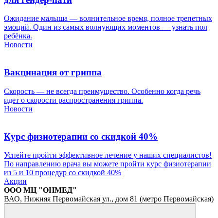
Ожидание малыша — волнительное время, полное трепетных
эмоций. Один из самых волнующих моментов — узнать пол
ребёнка.
Новости
Вакцинация от гриппа
Скорость — не всегда преимущество. Особенно когда речь
идет о скорости распространения гриппа.
Новости
Курс физиотерапии со скидкой 40%
Успейте пройти эффективное лечение у наших специалистов!
По направлению врача вы можете пройти курс физиотерапии
из 5 и 10 процедур со скидкой 40%
Акции
ООО МЦ "ОНМЕД"
ВАО, Нижняя Первомайская ул., дом 81 (метро Первомайская)