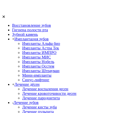
✕
Восстановление зубов
Гигиена полости рта
Зубной камень
+
Имплантация зубов
Импланты Альфа био
Импланты Астра Тек
Импланты ИМПРО
Импланты МИС
Импланты Нобель
Импланты Осстем
Импланты Штрауман
Мини-импланты
Синус-лифтинг
+
Лечение дёсен
Лечение воспаления десен
Лечение кровоточивости десен
Лечение пародонтита
-
Лечение зубов
Лечение кисты зуба
Лечение пульпита