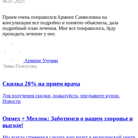
06.07.2025
Прием очень понравился:Армине Самвеловна на
консультации все подробно и понятно объяснила, дала
подробный план лечения. Мне все понравилось, буду
проходить лечение у нее.
Армине Удумян
Эмма Голеусова
Скидка 20% на прием врача
Для получения скидки, пожалуйста, предъявите купон.
Новости
Онмед + Медлок: Заботимся о вашем здоровье и
выгоде!
Мы всегда стремимся сделать ваш визит в медицинский центр