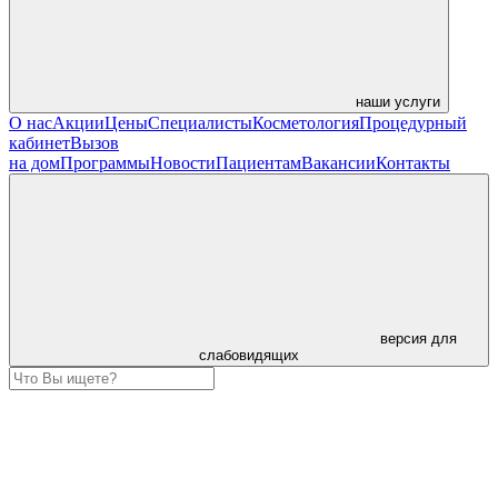
наши услуги
О нас
Акции
Цены
Специалисты
Косметология
Процедурный
кабинет
Вызов
на дом
Программы
Новости
Пациентам
Вакансии
Контакты
версия для
слабовидящих