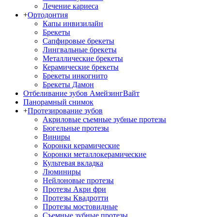
Лечение кариеса
+
Ортодонтия
Капы инвизилайн
Брекеты
Сапфировые брекеты
Лингвальные брекеты
Металлические брекеты
Керамические брекеты
Брекеты инкогнито
Брекеты Дамон
Отбеливание зубов АмейзингВайт
Панорамный снимок
+
Протезирование зубов
Акриловые съемные зубные протезы
Бюгельные протезы
Виниры
Коронки керамические
Коронки металлокерамические
Культевая вкладка
Люминиры
Нейлоновые протезы
Протезы Акри фри
Протезы Квадротти
Протезы мостовидные
Съемные зубные протезы